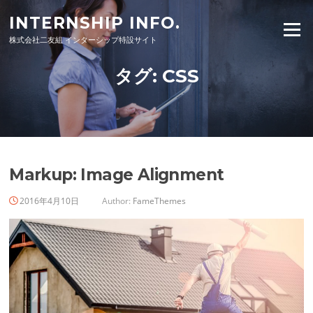
Skip
INTERNSHIP INFO.
to
Menu
株式会社二友組 インターシップ特設サイト
content
タグ:
CSS
Markup: Image Alignment
2016年4月10日
Author:
FameThemes