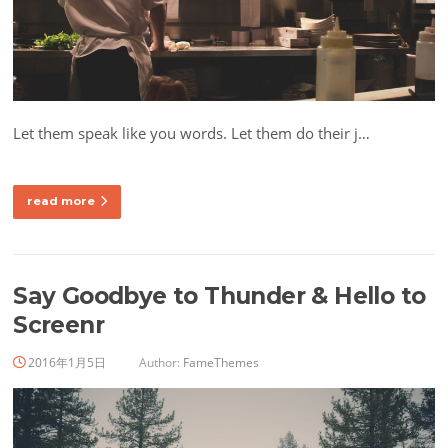
Let them speak like you words. Let them do their j…
read more
Say Goodbye to Thunder & Hello to
Screenr
2016年1月5日
Author:
FameThemes