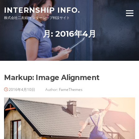
Skip
INTERNSHIP INFO.
to
Menu
株式会社二友組 インターシップ特設サイト
content
月:
2016年4月
Markup: Image Alignment
2016年4月10日
Author:
FameThemes